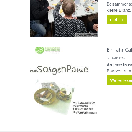
Beisammensein
kleine Bilanz.
mehr +
© Café Sorgenpause
Ein Jahr C
30. Nov. 2023
Ab jetzt in 
Pfarrzentrum 
Weiter lese
© Cafe Sorgenpause