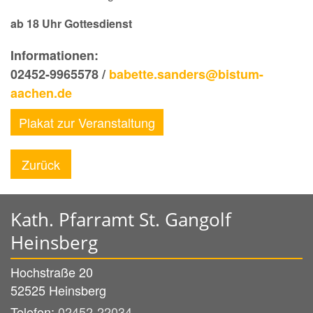
ab 18 Uhr Gottesdienst
Informationen:
02452-9965578 /
babette.sanders@bistum-
aachen.de
Plakat zur Veranstaltung
Zurück
Kath. Pfarramt St. Gangolf
Heinsberg
Hochstraße 20
52525
Heinsberg
Telefon:
02452-22034