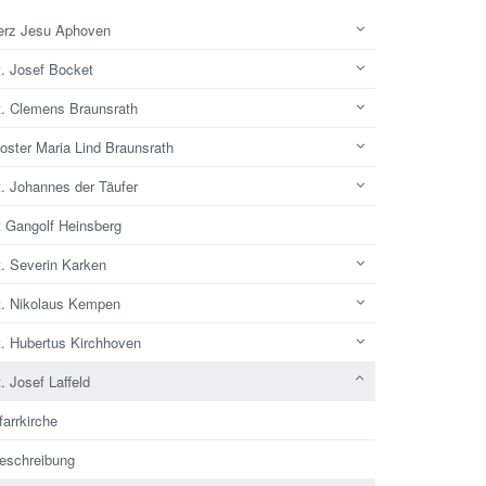
erz Jesu Aphoven
t. Josef Bocket
t. Clemens Braunsrath
oster Maria Lind Braunsrath
t. Johannes der Täufer
t Gangolf Heinsberg
t. Severin Karken
t. Nikolaus Kempen
t. Hubertus Kirchhoven
. Josef Laffeld
farrkirche
eschreibung