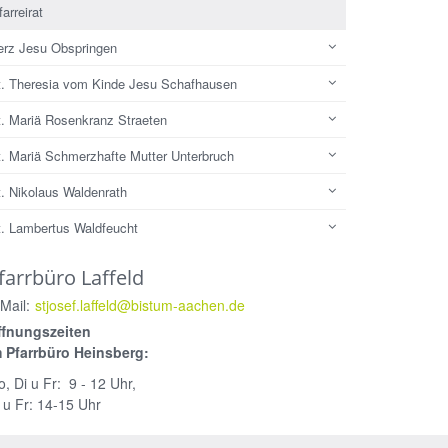
farreirat
erz Jesu Obspringen
t. Theresia vom Kinde Jesu Schafhausen
t. Mariä Rosenkranz Straeten
t. Mariä Schmerzhafte Mutter Unterbruch
t. Nikolaus Waldenrath
t. Lambertus Waldfeucht
farrbüro Laffeld
Mail:
stjosef.laffeld@bistum-aachen.de
ffnungszeiten
m Pfarrbüro Heinsberg:
, Di u Fr: 9 - 12 Uhr,
 u Fr: 14-15 Uhr