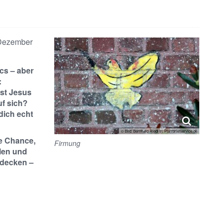
 Dezember
cs – aber
:
ist Jesus
uf sich?
dich echt
© Bild: Bernhard Riedl In: Pfarrbriefservice.de
e Chance,
Firmung
len und
tdecken –