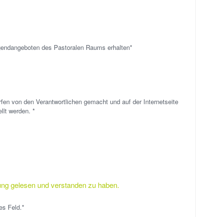
gendangeboten des Pastoralen Raums erhalten*
en von den Verantwortlichen gemacht und auf der Internetseite
gdg-hsw.de für die Dauer der Firmvorbereitung eingestellt werden. *
rung gelesen und verstanden zu haben.
es Feld.*