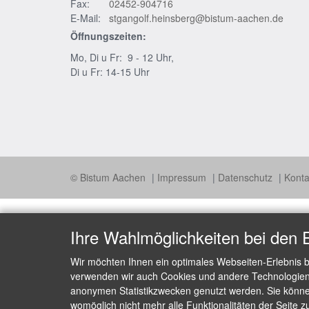
Fax:
02452-904716
E-Mail:
stgangolf.heinsberg@bistum-aachen.de
Öffnungszeiten:
Mo, Di u Fr: 9 - 12 Uhr,
Di u Fr: 14-15 Uhr
© Bistum Aachen
Impressum
Datenschutz
Konta
Ihre Wahlmöglichkeiten bei den 
Wir möchten Ihnen ein optimales Webseiten-Erlebnis b
verwenden wir auch Cookies und andere Technologien, 
anonymen Statistikzwecken genutzt werden. Sie können
womöglich nicht mehr alle Funktionalitäten der Seite z