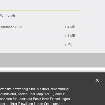
s Vormonats
eptember 2026
1,4 MB
1,1 MB
2 MB
✕
 Website notwendig sind. Mit Ihrer Zustimmung
oundcloud, Karten über MapTiler ...) oder zu
achten Sie, dass auf Basis Ihrer Einstellungen
erruf Ihrer Einwillung finden Sie in unserer